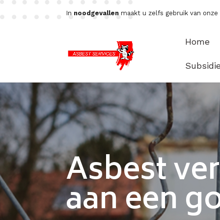
In
noodgevallen
maakt u zelfs gebruik van onz
Home
Subsidi
Asbest ve
aan een go