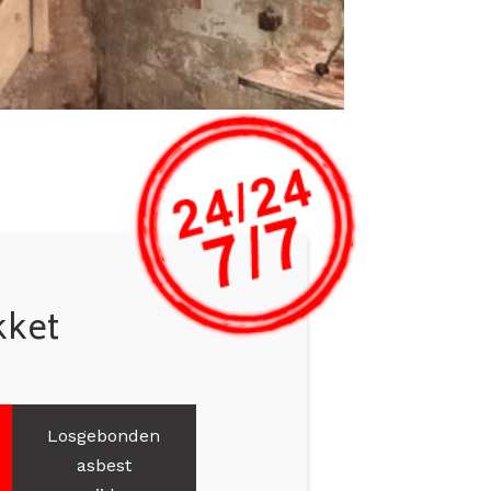
kket
Losgebonden
asbest