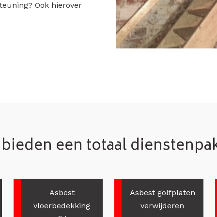
teuning? Ook hierover
 bieden een totaal dienstenpa
Asbest
Asbest golfplaten
vloerbedekking
verwijderen