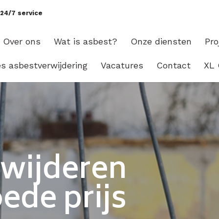
e
24/7 service
Over ons
Wat is asbest?
Onze diensten
Pro
es asbestverwijdering
Vacatures
Contact
XL 
rwijderen
ede prijs