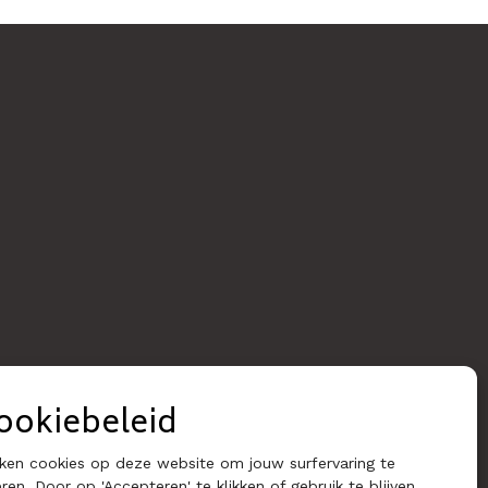
ookiebeleid
ken cookies op deze website om jouw surfervaring te
ren. Door op 'Accepteren' te klikken of gebruik te blijven