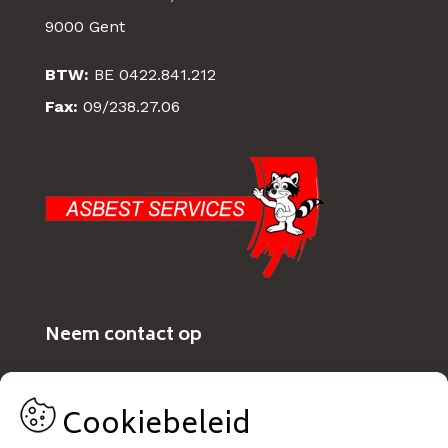
9000 Gent
BTW:
BE 0422.841.212
Fax:
09/238.27.06
Neem contact op
+32 (0)9/ 238.25.80
Cookiebeleid
Info@asbestservices.be